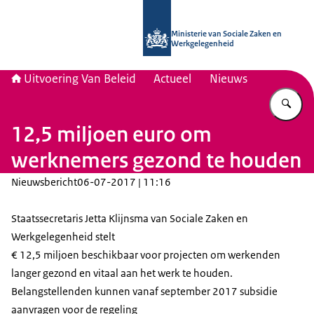
Naar de homepage van Uitvoering Va
Ministerie van Sociale Zaken en
Werkgelegenheid
Uitvoering Van Beleid
Actueel
Nieuws
Vu
12,5 miljoen euro om
werknemers gezond te houden
Nieuwsbericht
06-07-2017 | 11:16
Staatssecretaris Jetta Klijnsma van Sociale Zaken en
Werkgelegenheid stelt
€ 12,5 miljoen beschikbaar voor projecten om werkenden
langer gezond en vitaal aan het werk te houden.
Belangstellenden kunnen vanaf september 2017 subsidie
aanvragen voor de regeling