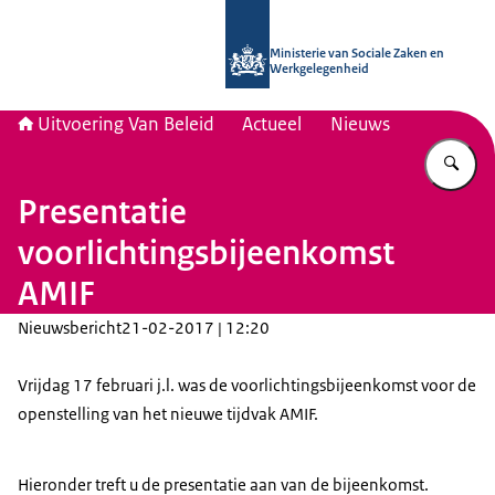
Naar de homepage van Uitvoering Va
Ministerie van Sociale Zaken en
Werkgelegenheid
Uitvoering Van Beleid
Actueel
Nieuws
Vu
Presentatie
voorlichtingsbijeenkomst
AMIF
Nieuwsbericht
21-02-2017 | 12:20
Vrijdag 17 februari j.l. was de voorlichtingsbijeenkomst voor de
openstelling van het nieuwe tijdvak AMIF.
Hieronder treft u de presentatie aan van de bijeenkomst.