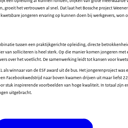
ijk een opleiding af kunnen ronden, blijken van grote meerwaarde v
n, groeit het vertrouwen al snel. Dat laat het Bossche project Ween
bij kwetsbare jongeren ervaring op kunnen doen bij werkgevers, won 
mbinatie tussen een praktijkgerichte opleiding, directe betrokkenhe
er van solliciteren is heel sterk. Op die manier komen jongeren met 
vers over het voetlicht. De samenwerking leidt tot kansen voor kwet
ls winnaar van de ESF award uit de bus. Het jongerenproject was e
en Facebookwedstrijd naar boven kwamen drijven uit maar liefst 22
oor stuk inspirerende voorbeelden van hoge kwaliteit. In totaal zijn 
gen uitgebracht.