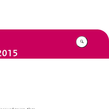
n Beleid
Vul in wat u z
 2015