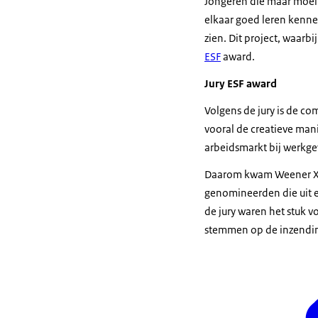
Jongeren die maar moeil
elkaar goed leren kenne
zien. Dit project, waar
ESF
award.
Jury ESF award
Volgens de jury is de co
vooral de creatieve mani
arbeidsmarkt bij werkge
Daarom kwam Weener XL a
genomineerden die uit e
de jury waren het stuk v
stemmen op de inzendin