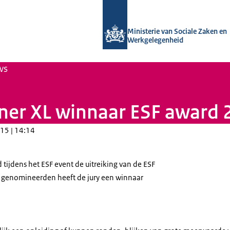
Naar de homepage van Uitvoering Va
Ministerie van Sociale Zaken en
Werkgelegenheid
ws
ner XL winnaar ESF award
15 | 14:14
tijdens het ESF event de uitreiking van de ESF
s genomineerden heeft de jury een winnaar