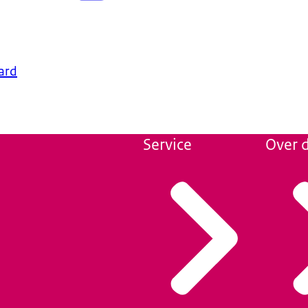
ard
Service
Over d