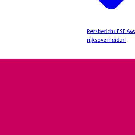
Persbericht ESF Aw
rijksoverheid.nl