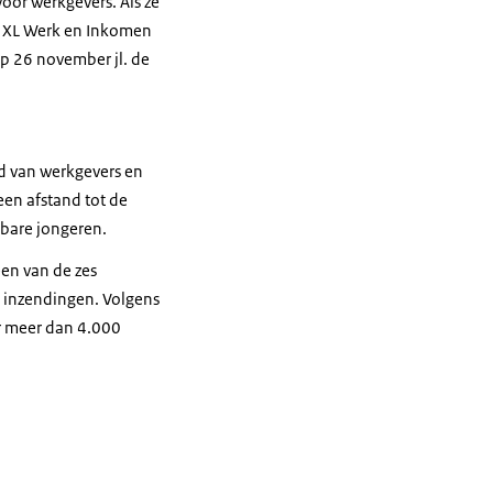
oor werkgevers. Als ze
er XL Werk en Inkomen
op 26 november jl. de
id van werkgevers en
een afstand tot de
sbare jongeren.
en van de zes
 inzendingen. Volgens
er meer dan 4.000