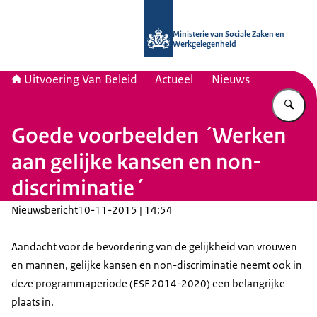
Naar de homepage van Uitvoering Va
Ministerie van Sociale Zaken en
Werkgelegenheid
Uitvoering Van Beleid
Actueel
Nieuws
Vu
Goede voorbeelden ´Werken
aan gelijke kansen en non-
discriminatie´
Nieuwsbericht
10-11-2015 | 14:54
Aandacht voor de bevordering van de gelijkheid van vrouwen
en mannen, gelijke kansen en non-discriminatie neemt ook in
deze programmaperiode (ESF 2014-2020) een belangrijke
plaats in.