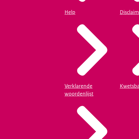
Help
Disclaim
Verklarende
Kwetsba
woordenlijst