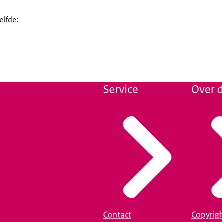
elfde:
Service
Over d
Contact
Copyrig