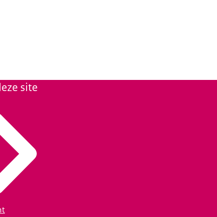
eze site
ht