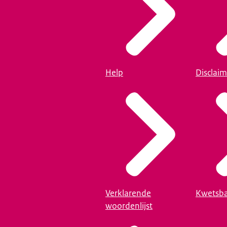
Help
Disclaim
Verklarende
Kwetsba
woordenlijst