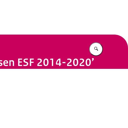
n Beleid
Vul in wat u z
nsen ESF 2014-2020’