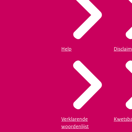
Help
Disclaim
Verklarende
Kwetsba
woordenlijst