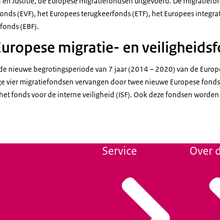
d en Justitie, de Europese migratiefondsen uitgevoerd. De migratiefo
nds (EVF), het Europees terugkeerfonds (ETF), het Europees integrat
fonds (EBF).
uropese migratie- en veiligheids
t de nieuwe begrotingsperiode van 7 jaar (2014 – 2020) van de Europ
 vier migratiefondsen vervangen door twee nieuwe Europese fondse
het fonds voor de interne veiligheid (ISF). Ook deze fondsen worde
Service
Over d