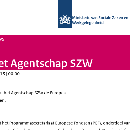
Naar de homepage van Uitvoering Va
Ministerie van Sociale Zaken en
Werkgelegenheid
ws
het Agentschap SZW
13 | 00:00
aat het Agentschap SZW de Europese
en.
ft het Programmasecretariaat Europese Fondsen (PEF), onderdeel va