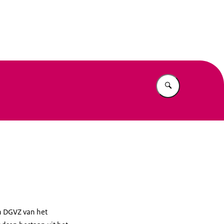
n Beleid
Vul in wat u z
n DGVZ van het