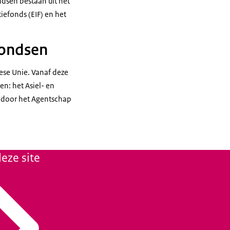
ndsen bestaan uit het
iefonds (EIF) en het
fondsen
ese Unie. Vanaf deze
n: het Asiel- en
n door het Agentschap
eze site