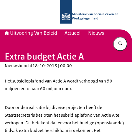
Naar de homepage van Uitvoering Va
Ministerie van Sociale Zaken en
Werkgelegenheid
Uitvoering Van Beleid
Actueel
Nieuws
Vu
Extra budget Actie A
Nieuwsbericht
18-10-2013 | 00:00
Het subsidieplafond van Actie A wordt verhoogd van 50
miljoen euro naar 60 miljoen euro.
Door onderrealisatie bij diverse projecten heeft de
Staatssecretaris besloten het subsidieplafond van Actie A te
verhogen. Dit betekent dat er voor het huidige (openstaande)
tijdvak extra budget beschikbaar is gekomen. Het