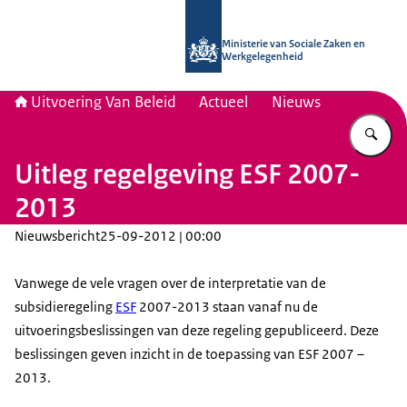
Naar de homepage van Uitvoering Va
Ministerie van Sociale Zaken en
Werkgelegenheid
Uitvoering Van Beleid
Actueel
Nieuws
Vu
Uitleg regelgeving ESF 2007-
2013
Nieuwsbericht
25-09-2012 | 00:00
Vanwege de vele vragen over de interpretatie van de
subsidieregeling
ESF
2007-2013 staan vanaf nu de
uitvoeringsbeslissingen van deze regeling gepubliceerd. Deze
beslissingen geven inzicht in de toepassing van ESF 2007 –
2013.