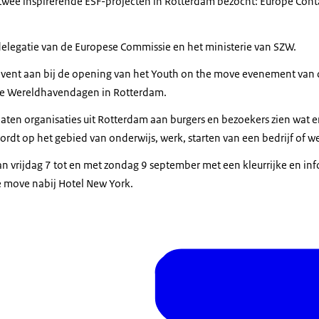
 twee inspirerende ESF-projecten in Rotterdam bezocht: Europe Cont
 delegatie van de Europese Commissie en het ministerie van SZW.
-event aan bij de opening van het Youth on the move evenement van
 de Wereldhavendagen in Rotterdam.
aten organisaties uit Rotterdam aan burgers en bezoekers zien wat e
rdt op het gebied van onderwijs, werk, starten van een bedrijf of w
n vrijdag 7 tot en met zondag 9 september met een kleurrijke en inf
e move nabij Hotel New York.