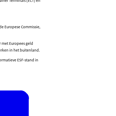
ainer Terminals (ECT) en
 de Europese Commissie,
r met Europees geld
erken in het buitenland.
ormatieve ESF-stand in