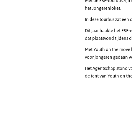
Met de ESF-tourbus zijn
het Jongerenloket.
In deze tourbus zat een
Dit jaar haakte het ESF
dat plaatsvond tijdens
Met Youth on the move l
voor jongeren gedaan wo
Het Agentschap stond va
de tent van Youth on th