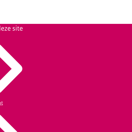
eze site
ht