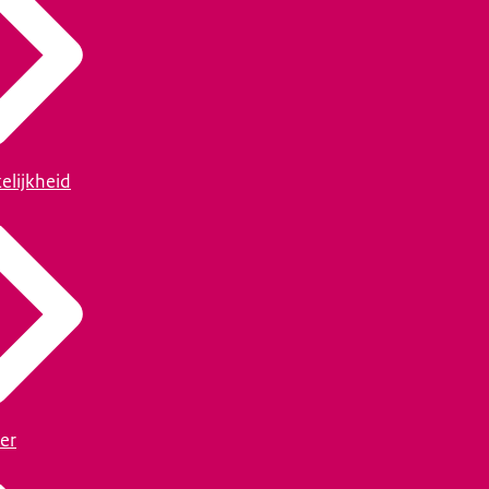
elijkheid
er