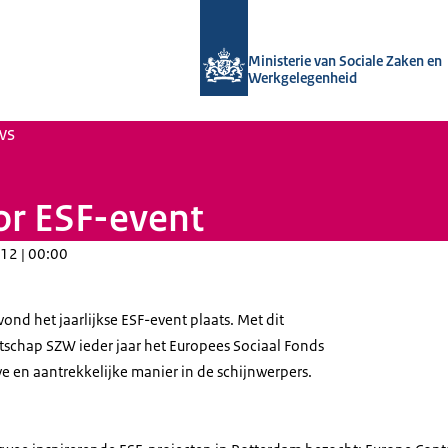
Naar de homepage van Uitvoering Va
Ministerie van Sociale Zaken en
Werkgelegenheid
ws
or ESF-event
12 | 00:00
ond het jaarlijkse ESF-event plaats. Met dit
schap SZW ieder jaar het Europees Sociaal Fonds
e en aantrekkelijke manier in de schijnwerpers.