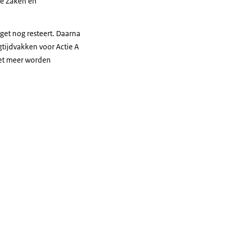
le Zaken en
get nog resteert. Daarna
gtijdvakken voor Actie A
iet meer worden