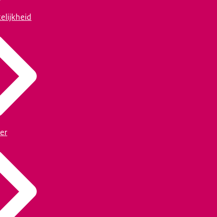
elijkheid
er