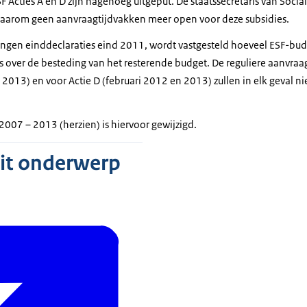
 Acties A en D zijn nagenoeg uitgeput. De staatssecretaris van Socia
daarom geen aanvraagtijdvakken meer open voor deze subsidies.
angen einddeclaraties eind 2011, wordt vastgesteld hoeveel ESF-bud
ris over de besteding van het resterende budget. De reguliere aanvraa
2013) en voor Actie D (februari 2012 en 2013) zullen in elk geval n
2007 – 2013 (herzien) is hiervoor gewijzigd.
dit onderwerp