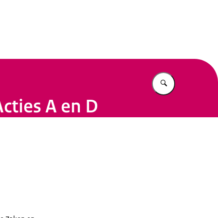
n Beleid
Vul in wat u z
cties A en D