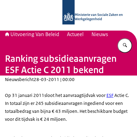
Naar de homepage van Uitvoering Va
Ministerie van Sociale Zaken en
Werkgelegenheid
Uitvoering Van Beleid
Actueel
Nieuws
Vu
Ranking subsidieaanvragen
ESF Actie C 2011 bekend
Nieuwsbericht
28-03-2011 | 00:00
Op 31 januari 2011sloot het aanvraagtijdvak voor
ESF
Actie C.
In totaal zijn er 245 subsidieaanvragen ingediend voor een
totaalbedrag van bijna € 43 miljoen. Het beschikbare budget
voor dit tijdvak is € 24 miljoen.