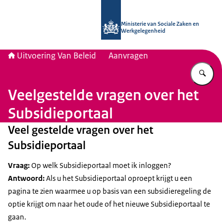
Naar de homepage van Uitvoering Va
Ministerie van Sociale Zaken en
Werkgelegenheid
Uitvoering Van Beleid
Aanvragen
Vu
Veelgestelde vragen over het
Subsidieportaal
Veel gestelde vragen over het
Subsidieportaal
Vraag:
Op welk Subsidieportaal moet ik inloggen?
Antwoord:
Als u het Subsidieportaal oproept krijgt u een
pagina te zien waarmee u op basis van een subsidieregeling de
optie krijgt om naar het oude of het nieuwe Subsidieportaal te
gaan.