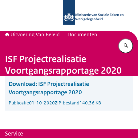
Naar de homepage van Uitvoering Va
Ministerie van Sociale Zaken en
Werkgelegenheid
Uitvoering Van Beleid
Documenten
Vu
ISF Projectrealisatie
Voortgangsrapportage 2020
Download:
ISF Projectrealisatie
Voortgangsrapportage 2020
Publicatie
01-10-2020
ZIP-bestand
140.36 KB
Service