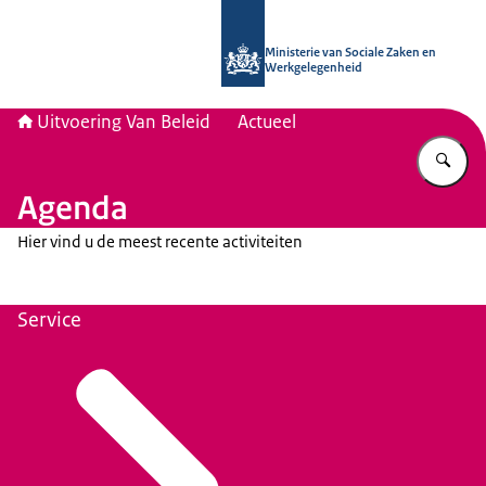
Naar de homepage van Uitvoering Va
Ministerie van Sociale Zaken en
Werkgelegenheid
Uitvoering Van Beleid
Actueel
Vu
Agenda
Hier vind u de meest recente activiteiten
Service